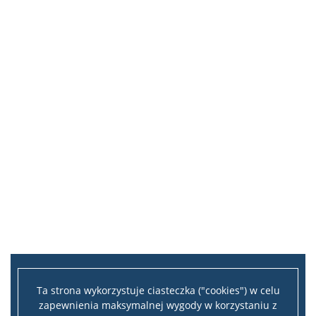
Identyfikacja wizualna
Logotypy
Papier wydziałowy
Stopka do e-maila
Tło do telekonferencji
Ta strona wykorzystuje ciasteczka ("cookies") w celu
zapewnienia maksymalnej wygody w korzystaniu z