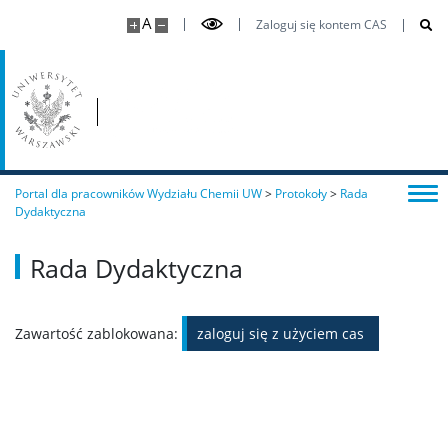
Konkursy i awanse
A
Zaloguj się kontem CAS
Awarie/przepustki
Magazyny
Portal dla pracowników Wydziału Chemii UW
>
Protokoły
>
Rada
Magazyn Chemiczny
Dydaktyczna
Bonus
Rada Dydaktyczna
Odpłatne
Zawartość zablokowana:
zaloguj się z użyciem cas
Magazyn Szkła i Artykułów Biurowych
Program Erasmus+